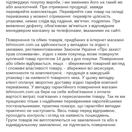
підтверджує покупку вироби, і ми замінимо його на такий же 
або аналогічний. При отриманні продукції, завжди 
перевіряйте комплектацію. Перевіряйте сам товар на складі 
перевізника у момент отримання: перевірте цілісність 
упаковки, немає слідів від падіння, вм'ятин, подряпин. При 
виявленні дефекту, обов'язково зв'яжіться з відповідним 
менеджером магазину за телефонами, вказаними на сайті.

Повернення та обмін товарів, придбаних в інтернет магазині 
tehnocom.com.ua здійснюється у випадках та згідно з 
умовами, регламентованими Законом України «Про захист 
прав споживачів», згідно з яким покупець може повернути 
куплений товар протягом 14 днів з дня покупки. Повернення 
або обмін відбувається, якщо: - збережений товарний вигляд 
і споживчі властивості товару; - збережені всі аксесуари, 
компоненти та комплектуючі; - продукція в заводській 
упаковці і за наявності товарного чека. У цьому випадку 
клієнт оплачує зворотню доставку згідно тарифів компанії 
перевізника. У випадку гарантійного повернення магазин 
tehnocom.com.ua бере на себе зобов'язання з оплати 
вартості витрат, пов'язаних з пересиланням товару. Так як ми 
працюємо тільки з надійними перевіреними європейськими 
постачальниками, практика показує, що гарантійні випадки 
практично не наступають. Весь товар перед відправкою, 
проходить контроль і огляд на наявність пошкоджень.

Групи товарів які виготовляються на замовлення та або в 
індивідуальному замовленні, не підлягають поверненню.