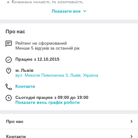
🔹 Безмежна гнучкість та адаптивність
Головна перевага трекових систем — мобільність. Ви не
Показати все
прив'язані до однієї точки виходу світла. Потрібно
переставити меблі або змінити акценти в шоурумі? Просто
пересуньте світильник по шинопроводу або додайте новий
Про нас
елемент за лічені секунди.
🔹 Світло, що не спотворює реальність
Рейтинг не сформований
Менше 5 відгуків за останній рік
Ми використовуємо LED-модулі з індексом передачі кольору
CRI ≥ 90
. Це означає, що кольори вашого інтер'єру, одягу в
Працює з 12.10.2015
бутику або страв у ресторані виглядатимуть так само
природно, як при денному сонячному світлі. Жодних сірих чи
м. Львів
жовтуватих відтінків.
вул. Миколи Пимоненка 3, Львів, Україна
🔹 Економічність та ресурс
Контакти
Забудьте про заміну ламп кожні пів року. Наші світильники
мають ресурс роботи до
40 000 – 50 000 годин
. Завдяки
Сьогодні працює з 09:00 до 19:00
енергоефективним діодам ви отримуєте потужний світловий
Показати весь графік роботи
потік при мінімальному споживанні електроенергії.
🔹 Надійність конструкції
Про нас
Корпуси з авіаційного алюмінію:
забезпечують
відмінне тепловідведення, що подовжує життя
Контакти
світлодіодам.