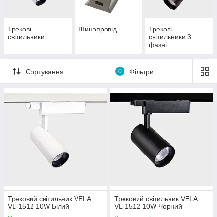
охолодження та ресурс роботи до 50 000 годин.
Дизайн:
мінімалістичні форми у білому та чорному
виконанні, що пасують до стилів Loft, High-Tech та
Трекові
Шинопровід
Трекові
світильники
світильники 3
Modern.
фазні
Сортування
0
Фільтри
Трековий світильник VELA
Трековий світильник VELA
VL-1512 10W Білий
VL-1512 10W Чорний