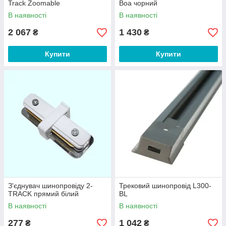
Track Zoomable
Boa чорний
В наявності
В наявності
2 067
1 430
₴
₴
Купити
Купити
З'єднувач шинопровіду 2-
Трековий шинопровід L300-
TRACK прямий білий
BL
В наявності
В наявності
277
1 042
₴
₴