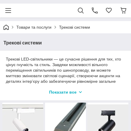
Товари та послуги
Трекові системи
Трекові системи
Трекові LED-світильники — це сучасне рішення для тих, хто
цінує гнучкість та стиль. Завдяки можливості вільного
переміщення світильників по шинопроводу, ви можете
миттєво змінювати світлові сценарії, створюючи акценти на
деталях інтер’єру або забезпечуючи рівномірне загальне
освітлення.
Показати все
Чому обирають наші системи:
Висока передача кольору (CRI ≥ 90):
предмети
виглядають природно, як при сонячному світлі.
Енергоефективність:
потужні LED-модулі зі
світловіддачею до 110 лм/Вт.
Надійність:
алюмінієві корпуси для ідеального