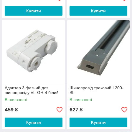
Купити
Купити
Адаптер 3 фазний для
Шинопровід трековий L200-
шинопровіду VL-GH-4 білий
BL
В наявності
В наявності
459
627
₴
₴
Купити
Купити