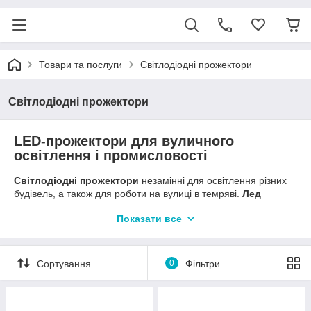
Товари та послуги
Світлодіодні прожектори
Світлодіодні прожектори
LED-прожектори для вуличного
освітлення і промисловості
Світлодіодні прожектори
незамінні для освітлення різних
будівель, а також для роботи на вулиці в темряві.
Лед
прожектор
має низьке споживання енергії, але водночас
Показати все
високу яскравість.
Прожектори
світлодіодні
застосовують
для освітлення виробництв, цехів, стадіонів, парків і вулиць
тощо..
Сортування
0
Фільтри
В нашому каталозі світлодіодних прожекторів ви зможете
знайти прожектори як звичайні так і акцентні з кольоровим
світлом Червоний, Синій, Зелений, Жовтий. Для декоративної
акцентної підсвітки фасаду кольором.