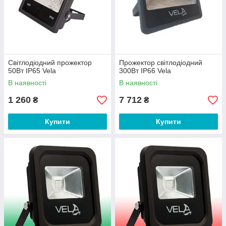
Світлодіодний прожектор
Прожектор світлодіодний
50Вт IP65 Vela
300Вт IP66 Vela
В наявності
В наявності
1 260
7 712
₴
₴
Купити
Купити