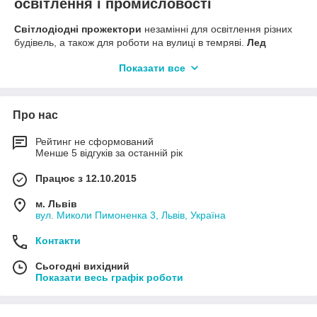
освітлення і промисловості
Світлодіодні прожектори
незамінні для освітлення різних
будівель, а також для роботи на вулиці в темряві.
Лед
прожектор
має низьке споживання енергії, але водночас
Показати все
високу яскравість.
Прожектори
світлодіодні
застосовують
для освітлення виробництв, цехів, стадіонів, парків і вулиць
тощо..
Про нас
В нашому каталозі світлодіодних прожекторів ви зможете
знайти прожектори як звичайні так і акцентні з кольоровим
Рейтинг не сформований
світлом Червоний, Синій, Зелений, Жовтий. Для декоративної
Менше 5 відгуків за останній рік
акцентної підсвітки фасаду кольором.
Світлодіодні прожектори
бувають різними за умовами
Працює з 12.10.2015
застосування, яскравістю та кольором світіння.
Рекомендуємо звернути увагу ще на їх експлуатаційні
м. Львів
характеристики.
Лед прожектора
економічні і відрізняються
вул. Миколи Пимоненка 3, Львів, Україна
від традиційних ламп високим терміном служби, до 50000
Контакти
годин. Прожектори здатні працювати в екстремальних умовах
при температурі від -40 до +55 градусів.
Led
Сьогодні вихідний
прожекторам
не потрібно регулярне сервісне
Показати весь графік роботи
обслуговування та вони не чутливі до перепадів в
електромережі.