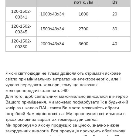
потік, Лм
Вт
120-1502-
1000х43х34
1800
20
00341
120-1502-
1500х43х34
2700
30
00345
120-1502-
2000х43х34
3600
40
00350
Якісні світлодіоди не тільки дозволяють отримати яскраве
світло при мінімальних витратах на електроенергію, але і
чудово передають кольори, тому що показник
кольоропередачі становить >90.
Для того, щоб світильники максимально вписалися в інтер'єр
Вашого приміщення, ми можемо пофарбувати їх в будь-який
колір за шкалою RAL, також Ви маєте можливість обрати
потрібний Вам відтінок світла. Ми пропонуємо світильники в
трьох основних варіантах температури світла:
Ми пропонуємо якісну продукцію за ціною, значно нижче
закордонних аналогів. Вся продукція проходить обов'язкову