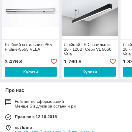
Лінійний світильник IP65
Лінійний LED світильник
Ліні
Proline-5555 VELA
20 - 120Вт Серії VL 5050
20 -
Vela
Vela
3 476
1 760
1 8
₴
₴
Купити
Купити
Про нас
Рейтинг не сформований
Менше 5 відгуків за останній рік
Працює з 12.10.2015
м. Львів
вул. Миколи Пимоненка 3, Львів, Україна