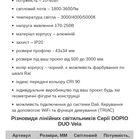
потужність – 20-40Вт
світловий потік – 1800-3600Лм
температура світла – 3000/4000/5000К
напруга живлення 170-250В
матеріал корпусу – алюміній
захист – ІР20
розміри профілю - 43x34 мм
розміри під ваш проєкт від 500 до 3000 мм.
колір корпусу – чорний, є можливість фарбування по
шкалі Ral
індекс передачі кольору CRI 90
індивідуальне виробництво під ваш проєкт будь які
геометричні фігури та конструкції
можливість підключення до системи Dali, Керування
за допомогою WiFi та функція димування (TRIAC)
Різновиди лінійних світильників Серії DOPIO
DUO
Vela
Артикул
Розміри, ММ
Світловий
Потужність,