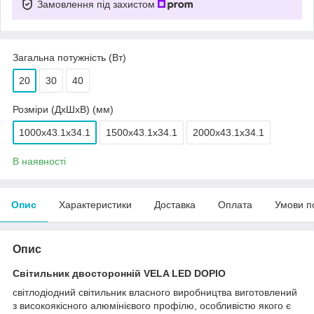
Замовлення під захистом
Загальна потужність (Вт)
20
30
40
Розміри (ДхШхВ) (мм)
1000x43.1x34.1
1500x43.1x34.1
2000x43.1x34.1
В наявності
Опис
Характеристики
Доставка
Оплата
Умови п
Опис
Світильник двосторонній VELA LED DOPIO
світлодіодний світильник власного виробництва виготовлений
з високоякісного алюмінієвого профілю, особливістю якого є