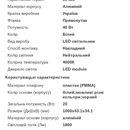
Матеріал корпусу
Алюміній
Країна виробник
Україна
Форма
Прямокутна
Потужність
40 Вт
Колір
Білий
Вид виробу
LED світильник
Спосіб монтажу
Накладний
Колір світіння
Нейтральний
Колірна температура
4000К
Джерело світла
LED module
Користувацькi характеристики
Матеріал плафону
пластик (PMMA)
Колір основи (корпусу)
білий;можливі різні
кольори;чорний
Загальна потужність (Вт)
20
Розміри (ДхШхВ) (мм)
1000x43.1x34.1
Матеріал основи (корпусу)
алюміній
Світловий потік (Лм)
1800