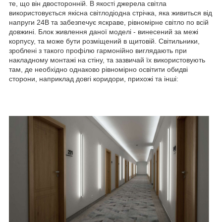
те, що він двосторонній. В якості джерела світла
використовується якісна світлодіодна стрічка, яка живиться від
напруги 24В та забезпечує яскраве, рівномірне світло по всій
довжині. Блок живлення даної моделі - винесений за межі
корпусу, та може бути розміщений в щитовій. Світильники,
зроблені з такого профілю гармонійно виглядають при
накладному монтажі на стіну, та зазвичай їх використовують
там, де необхідно однаково рівномірно освітити обидві
сторони, наприклад довгі коридори, прихожі та інші: