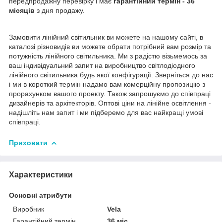
передпродажну перевірку і має
гарантійний термін - 36
місяців
з дня продажу.
Замовити лінійний світильник ви можете на нашому сайті, в
каталозі різновидів ви можете обрати потрібний вам розмір та
потужність лінійного світильника. Ми з радістю візьмемось за
ваш індивідуальний запит на виробництво світлодіодного
лінійного світильника будь якої конфігурації. Зверніться до нас
і ми в короткий термін надамо вам комерційну пропозицію з
прорахунком вашого проекту. Також запрошуємо до співпраці
дизайнерів та архітекторів. Оптові ціни на лінійне освітлення -
надішліть нам запит і ми підберемо для вас найкращі умові
співпраці.
Приховати
Характеристики
Основні атрибути
Виробник
Vela
Гарантійний термін
36 міс