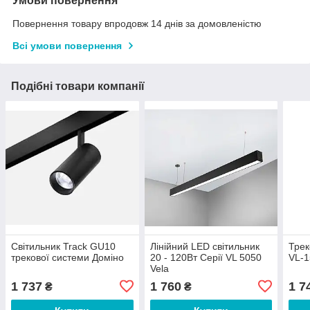
Умови повернення
Повернення товару впродовж 14 днів за домовленістю
Всі умови повернення
Подібні товари компанії
Світильник Track GU10
Лінійний LED світильник
Трек
трекової системи Доміно
20 - 120Вт Серії VL 5050
VL-1
Vela
1 737
1 760
1 7
₴
₴