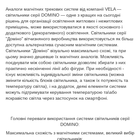
Аналоги магнітних трекових систем від компанії VELA —
світильники серії DOMINO — одне з кращих на сьогодні
рішень для організації освітлення житлових і нежитлових
приміщень, може використовуватися в якості основного і
додаткового (декоративного) освітлення. Світильники серії
"Доміно" вітчизняного виробництва використовується як більш
доступна альтернатива сучасним магнітним системам.
Світильники "Доміно" візуально максимально схожі, та при
цьому значно дешевше їх магнітних аналогів. Можливість
поєднувати між собою світильники дозволяє збирати з них
практично нескінченні лінії або фігури. При необхідності -
існує можливість індивідуальної зміни світильника (можна
змінити кількість блоків світильника, а також їх потужність та
температуру світла), і на додаток, деякі елементи системи
можуть підтримувати керування температурою та\або
яскравістю світла через застосунок на смартфоні.
Головні переваги використання системи світильників серії
DOMINO:
Максимальна схожість з магнітними системами, великий вибір
світильників;