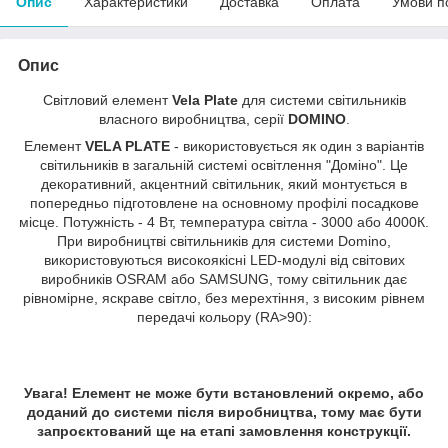
Опис
Характеристики
Доставка
Оплата
Умови п
Опис
Світловий елемент
Vela Plate
для системи світильників
власного виробництва, серії
DOMINO
.
Елемент
VELA PLATE
- використовується як один з варіантів
світильників в загальній системі освітлення "Доміно". Це
декоративний, акцентний світильник, який монтується в
попередньо підготовлене на основному профілі посадкове
місце. Потужність - 4 Вт, температура світла - 3000 або 4000К.
При виробництві світильників для системи Domino,
використовуються високоякісні LED-модулі від світових
виробників OSRAM або SAMSUNG, тому світильник дає
рівномірне, яскраве світло, без мерехтіння, з високим рівнем
передачі кольору (RA>90):
Увага! Елемент не може бути встановлений окремо, або
доданий до системи після виробництва, тому має бути
запроєктований ще на етапі замовлення конструкції.