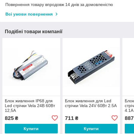
Повернення товару впродовж 14 днів за домовленістю
Всі умови повернення
Подібні товари компанії
Блок живлення IP68 для
Блок живлення для Led
Блок
Led стрічки Vela 24В 60Вт
стрічки Vela 24V 60Вт 2.5А
стрі
12,5А
4.1А
825
711
887
₴
₴
Купити
Купити