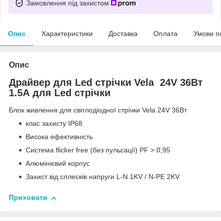
Замовлення під захистом
Опис
Характеристики
Доставка
Оплата
Умови п
Опис
Драйвер для Led стрічки Vela 24V 36Вт
1.5А для Led стрічки
Блок живлення для світлодіодної стрічки Vela 24V 36Вт
клас захисту ІР68
Висока ефективність
Система flicker free (без пульсації) PF > 0,95
Алюмінієвий корпус
Захист від сплесків напруги L-N 1KV / N-PE 2KV
Приховати