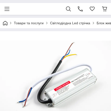
Товари та послуги
Світлодіодна Led стрічка
Блок жив