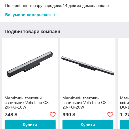
Повернення товару впродовж 14 днів за домовленістю
Всі умови повернення
Подібні товари компанії
Магнітний трековий
Магнітний трековий
Магн
світильник Vela Line CX-
світильник Vela Line CX-
світ
20-FG-10W
20-FG-20W
DG-
748
990
1 2
₴
₴
Купити
Купити