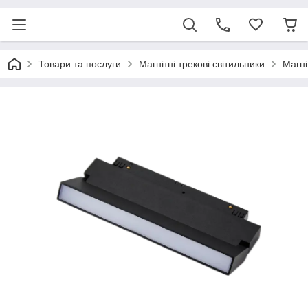
Товари та послуги
Магнітні трекові світильники
Магні