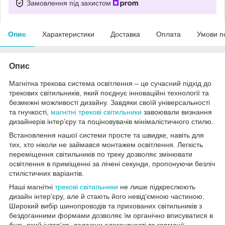
Замовлення під захистом
Опис
Характеристики
Доставка
Оплата
Умови п
Опис
Магнітна трекова система освітлення – це сучасний підхід до
трекових світильників, який поєднує інноваційні технології та
безмежні можливості дизайну. Завдяки своїй універсальності
та гнучкості,
магнітні трекові світильники
завоювали визнання
дизайнерів інтер’єру та поціновувачів мінімалістичного стилю.
Встановлення нашої системи просте та швидке, навіть для
тих, хто ніколи не займався монтажем освітлення. Легкість
переміщення світильників по треку дозволяє змінювати
освітлення в приміщенні за лічені секунди, пропонуючи безліч
стилістичних варіантів.
Наші магнітні
трекові світильники
не лише підкреслюють
дизайн інтер'єру, але й стають його невід'ємною частиною.
Широкий вибір шинопроводів та прихованих світильників з
бездоганними формами дозволяє їм органічно вписуватися в
будь-який інтер'єр, додаючи елегантності та гармонії.