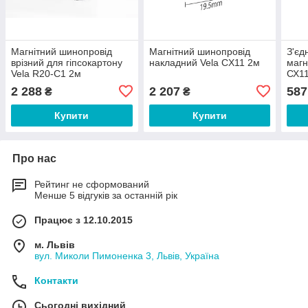
Магнітний шинопровід
Магнітний шинопровід
З'єд
врізний для гіпсокартону
накладний Vela CX11 2м
магн
Vela R20-C1 2м
СХ1
2 288
2 207
587
₴
₴
Купити
Купити
Про нас
Рейтинг не сформований
Менше 5 відгуків за останній рік
Працює з 12.10.2015
м. Львів
вул. Миколи Пимоненка 3, Львів, Україна
Контакти
Сьогодні вихідний