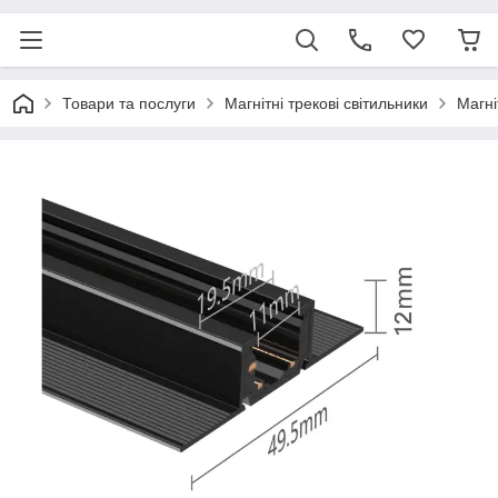
Товари та послуги
Магнітні трекові світильники
Магні