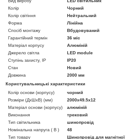
Вид виробу
LED світильник
Колір
Чорний
Колір світіння
Нейтральний
Форма
Лінійна
Спосіб монтажу
Вбудовуваний
Гарантійний термін
36 міс
Матеріал корпусу
Алюміній
Джерело світла
LED module
Ступінь захисту, IP
IP20
Стан
Новий
Довжина
2000 мм
Користувальницькі характеристики
Колір основи (корпусу)
чорний
Розміри (ДхШхВ) (мм)
2000x49.5x12
Матеріал основи (корпусу)
алюміній
Виконання
трековий
Тип світильника
шинопровід
Номінальна напруга ( В )
48
Тип товару
Шинопровід для магнітної